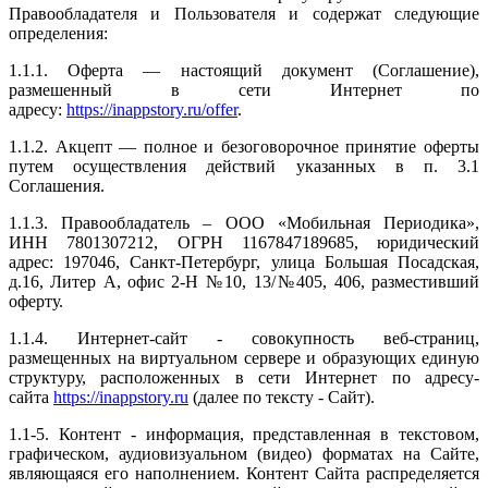
Правообладателя и Пользователя и содержат следующие
определения:
1.1.1.
Оферта
— настоящий документ (Соглашение),
размешенный в сети Интернет по
адресу:
https://inappstory.ru/offer
.
1.1.2.
Акцепт
— полное и безоговорочное принятие оферты
путем осуществления действий указанных в п. 3.1
Соглашения.
1.1.3.
Правообладатель
– ООО «Мобильная Периодика»,
ИНН 7801307212, ОГРН 1167847189685, юридический
адрес: 197046, Санкт-Петербург, улица Большая Посадская,
д.16, Литер А, офис 2-Н №10, 13/№405, 406, разместивший
оферту.
1.1.4.
Интернет-сайт
- совокупность веб-страниц,
размещенных на виртуальном сервере и образующих единую
структуру, расположенных в сети Интернет по адресу-
сайта
https://inappstory.ru
(далее по тексту - Сайт).
1.1-5.
Контент
- информация, представленная в текстовом,
графическом, аудиовизуальном (видео) форматах на Сайте,
являющаяся его наполнением. Контент Сайта распределяется